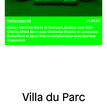
Performées #3
13.05.23
Aurore-Caroline Marty et Romuald Jandolo (duo Chéri
Chérie), Chloé Serre avec Clémence Rivalier et Constance
Rutherford et Sarah Tritz en collaboration avec Marlène
Charpentié
Villa du Parc