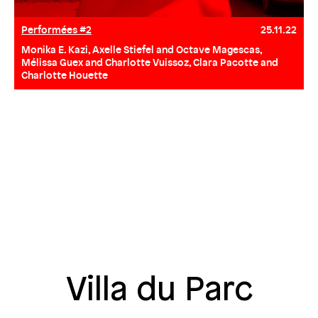
Performées #2
25.11.22
Monika E. Kazi, Axelle Stiefel and Octave Magescas,
Mélissa Guex and Charlotte Vuissoz, Clara Pacotte and
Charlotte Houette
Villa du Parc