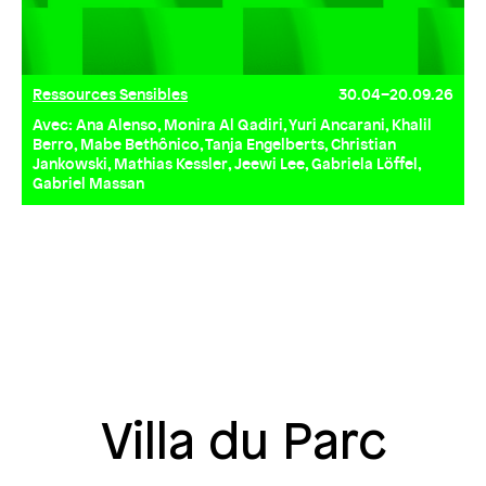
Ressources Sensibles
30.04–20.09.26
Avec: Ana Alenso, Monira Al Qadiri, Yuri Ancarani, Khalil
Berro, Mabe Bethônico, Tanja Engelberts, Christian
Jankowski, Mathias Kessler, Jeewi Lee, Gabriela Löffel,
Gabriel Massan
Villa du Parc