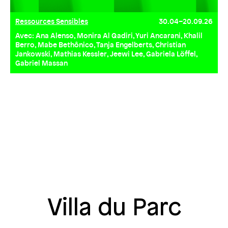
Ressources Sensibles
30.04–20.09.26
Avec: Ana Alenso, Monira Al Qadiri, Yuri Ancarani, Khalil
Berro, Mabe Bethônico, Tanja Engelberts, Christian
Jankowski, Mathias Kessler, Jeewi Lee, Gabriela Löffel,
Gabriel Massan
Villa du Parc