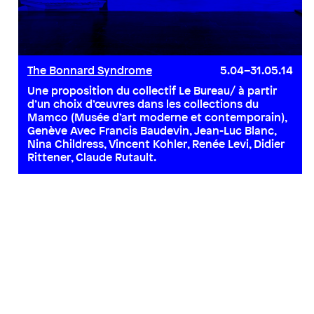
The Bonnard Syndrome
5.04–31.05.14
Une proposition du collectif Le Bureau/ à partir
d’un choix d’œuvres dans les collections du
Mamco (Musée d’art moderne et contemporain),
Genève Avec Francis Baudevin, Jean-Luc Blanc,
Nina Childress, Vincent Kohler, Renée Levi, Didier
Rittener, Claude Rutault.