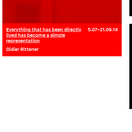
Everything that has been directly
5.07–21.09.14
lived has become a simple
representation
Didier Rittener