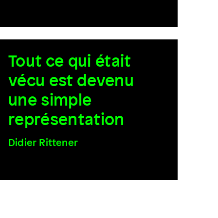
Tout ce qui était
vécu est devenu
une simple
représentation
Didier Rittener